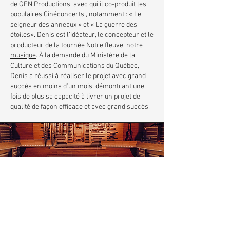
de
GFN Productions
, avec qui il co-produit les
populaires
Cinéconcerts
, notamment : « Le
seigneur des anneaux » et « La guerre des
étoiles». Denis est l’idéateur, le concepteur et le
producteur de la tournée
Notre fleuve, notre
musique
. À la demande du Ministère de la
Culture et des Communications du Québec,
Denis a réussi à réaliser le projet avec grand
succès en moins d’un mois, démontrant une
fois de plus sa capacité à livrer un projet de
qualité de façon efficace et avec grand succès.
CE QU'ILS ONT DIT
« Juste un mot pour te dire que nous avons
adoré nos jours avec vous, les répétitions,
l’orchestre, le concert….. tout! Merci pour
l’accueil, pour la musique et aussi pour ta
générosité de nous avoir donné les partitions
après. I hope our paths cross again soon! Best