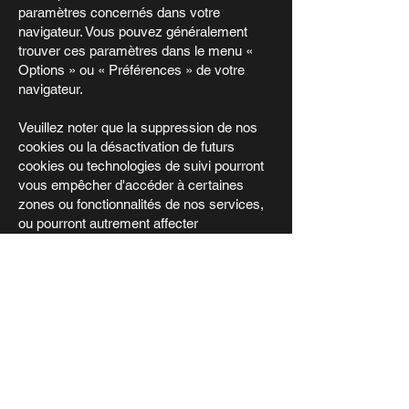
paramètres concernés dans votre
navigateur. Vous pouvez généralement
trouver ces paramètres dans le menu «
Options » ou « Préférences » de votre
navigateur.
Veuillez noter que la suppression de nos
cookies ou la désactivation de futurs
cookies ou technologies de suivi pourront
vous empêcher d'accéder à certaines
zones ou fonctionnalités de nos services,
ou pourront autrement affecter
négativement votre expérience
d'utilisateur.
Les liens suivants peuvent être utiles, ou
vous pouvez utiliser l'option « Aide » de
votre navigateur.
Paramètres des cookies dans Firefox
Paramètres des cookies dans Internet